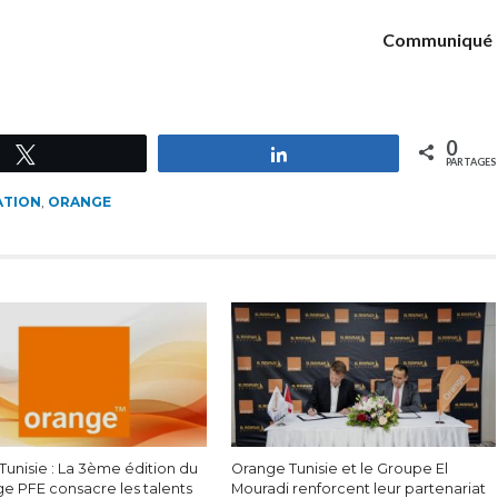
Communiqué
0
Tweetez
Partagez
PARTAGES
ATION
,
ORANGE
Tunisie : La 3ème édition du
Orange Tunisie et le Groupe El
ge PFE consacre les talents
Mouradi renforcent leur partenariat