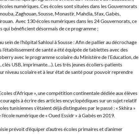
 écoles numériques. Ces écoles sont situées dans les Gouvernorats
Manouba, Zaghouan, Sousse, Monastir, Mahdia, Sfax, Gabès,
airouan. Avec 130 écoles numériques dans les 24 Gouvernorats, ce
ts qui bénéficient désormais de ce programme ;
ein de l’hôpital Sahloul à Sousse : Afin de pallier au décrochage
ns l’établissement de santé a été équipée de tablettes avec des
spberry avec le programme scolaire du Ministère de l’Education, de
s, clés USB, imprimante…). Les très jeunes écoliers-patients
ur niveau scolaire et à leur état de santé pour pouvoir reprendre
oles d’Afrique », une compétition continentale dédiée aux élèves
couragés à écrire des articles encyclopédiques sur un sujet relatif
es tunisiennes s’étaient déjà distinguées par le passé : « Skhira »
de l’école numérique de « Oued Essidr » à Gabès en 2019.
isie prévoit d’équiper d’autres écoles primaires et d’animer