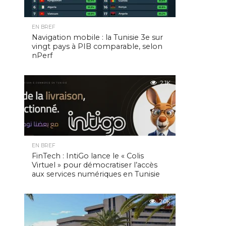
EN BREF
Navigation mobile : la Tunisie 3e sur
vingt pays à PIB comparable, selon
nPerf
2.1K
EN BREF
FinTech : IntiGo lance le « Colis
Virtuel » pour démocratiser l’accès
aux services numériques en Tunisie
2.0K