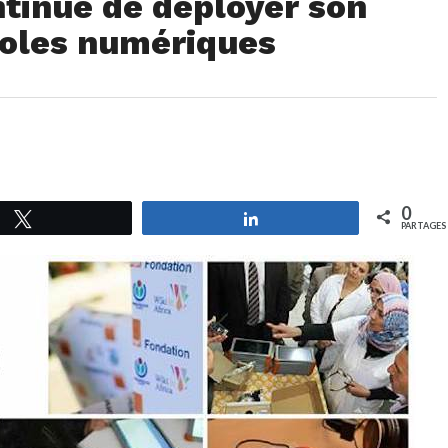
ntinue de déployer son
oles numériques
0
Tweetez
Partagez
PARTAGES