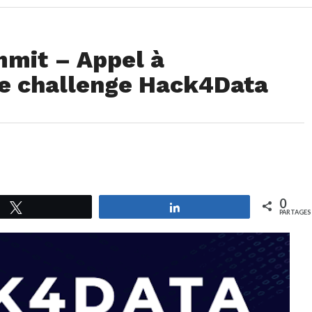
mmit – Appel à
le challenge Hack4Data
0
Tweetez
Partagez
PARTAGES