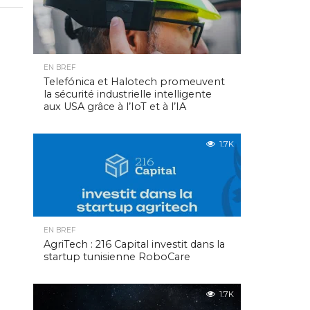
EN BREF
Telefónica et Halotech promeuvent
la sécurité industrielle intelligente
aux USA grâce à l’IoT et à l’IA
1.7K
EN BREF
AgriTech : 216 Capital investit dans la
startup tunisienne RoboCare
1.7K