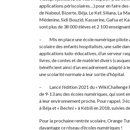
applications périscolaires…) pour en faire des
de Nabeul, Bizerte, Béja, Le Kef, Siliana, La 
Médenine, Sidi Bouzid, Kasserine, Gafsa et K
sont plus de 38 000 élèves et 2 100 enseignan
– Mis en place une école numérique pilote au s
scolaire des enfants hospitalisés, une salle da
applications ludo-éducatives, d’un serveur ra
livres, de contes et de matériel divers (casque
bénéficient ainsi d’un encadrement adapté à le
une scolarité normale à leur sortie d’hôpital.
– Lancé l’édition 2021 du « WikiChallenge Ec
de 9-13 ans des écoles numériques, qui sont en
à leur environnement proche. Pour rappel, 3 écol
à Béja et « Bechni » à Kébili en 2018, suivies 
Pour la prochaine rentrée scolaire, Orange Tun
davantage ce réseau d’écoles numériques !