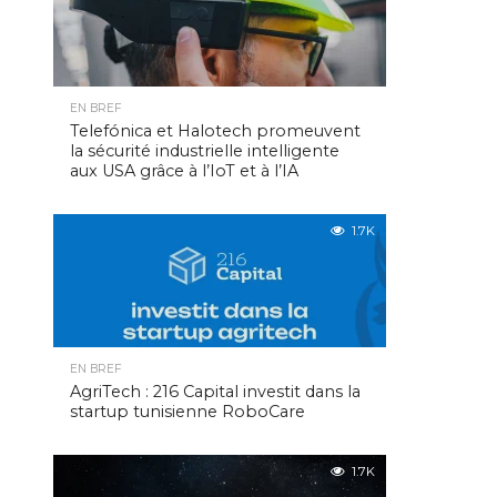
EN BREF
Telefónica et Halotech promeuvent
la sécurité industrielle intelligente
aux USA grâce à l’IoT et à l’IA
1.7K
EN BREF
AgriTech : 216 Capital investit dans la
startup tunisienne RoboCare
1.7K