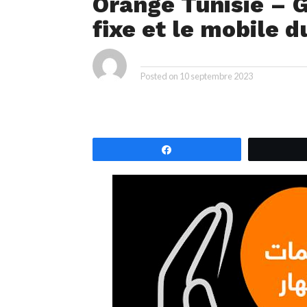
Orange Tunisie – G
fixe et le mobile 
ya
By
Posted on
10 septembre 2023
Partagez