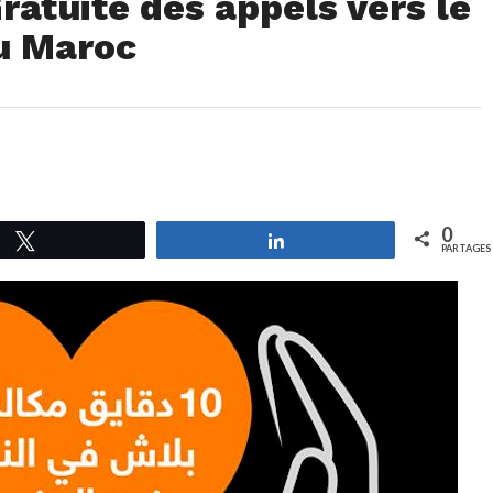
ratuité des appels vers le
du Maroc
0
Tweetez
Partagez
PARTAGES