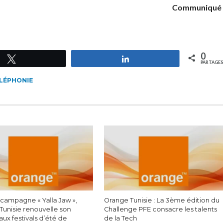
Communiqué
0
Tweetez
Partagez
PARTAGES
LÉPHONIE
 campagne « Yalla Jaw »,
Orange Tunisie : La 3ème édition du
Tunisie renouvelle son
Challenge PFE consacre les talents
aux festivals d’été de
de la Tech