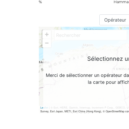
%
Hammame