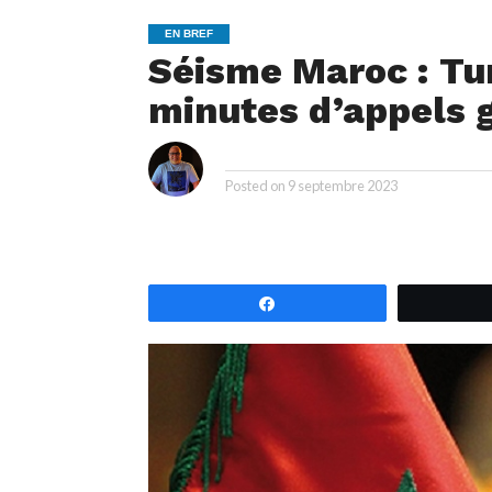
EN BREF
Séisme Maroc : Tu
minutes d’appels g
i
By
Posted on
9 septembre 2023
Partagez