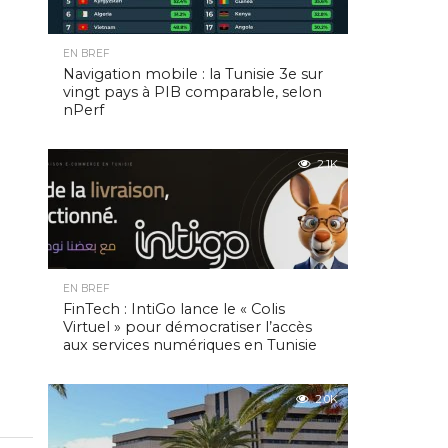
EN BREF
Navigation mobile : la Tunisie 3e sur
vingt pays à PIB comparable, selon
nPerf
2.1K
EN BREF
FinTech : IntiGo lance le « Colis
Virtuel » pour démocratiser l’accès
aux services numériques en Tunisie
2.0K