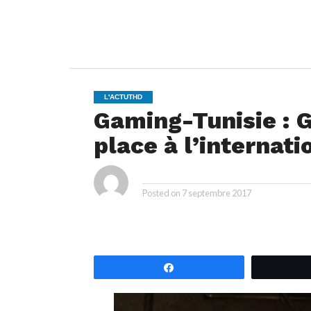
L'ACTUTHD
Gaming-Tunisie : 
place à l’internati
ya
By
Posted on
7 septembre 2017
Partagez