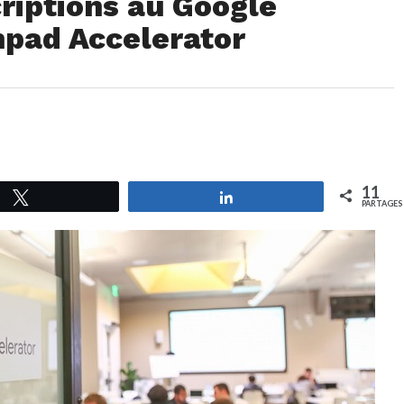
riptions au Google
pad Accelerator
11
Tweetez
Partagez
PARTAGES