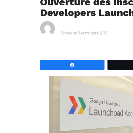
Ouverture des insc
Developers Launch
ya
By
Posted on
8 septembre 2017
Partagez