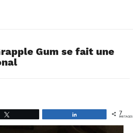
Grapple Gum se fait une
onal
7
Tweetez
Partagez
PARTAGES