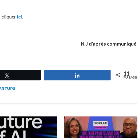
z cliquer
ici
.
N.J d’après communiqué
11
Tweetez
Partagez
PARTAGES
ARTUPS