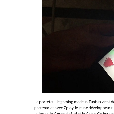
Le portefeuille gaming made in Tunisia vient d
partenariat avec Zplay, le jeune développeur 
le Japon, la Corée du Sud et la Chine. Ce jeu s