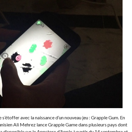
e s’étoffer avec la naissance d’un nouveau jeu : Grapple Gum. En
tunisien Ali Mehrez lance Grapple Game dans plusieurs pays dont
era disponible sur le Appstore d’Apple à partir du 14 septembre et