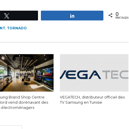
0
Tweetez
Partagez
PARTAGES
NT
,
TORNADO
ung Brand Shop Centre
VEGATECH, distributeur officiel des
Nord vend dorénavant des
TV Samsung en Tunisie
s électroménagers