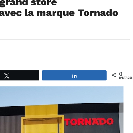
 grand store
avec la marque Tornado
0
Tweetez
Partagez
PARTAGES