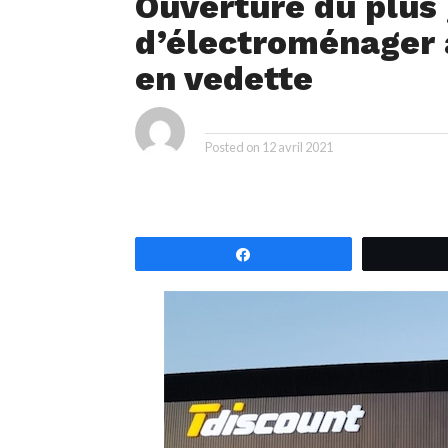
Ouverture du plus
d’électroménager 
en vedette
ya
By
Posted on
12 avril 2021
Partagez