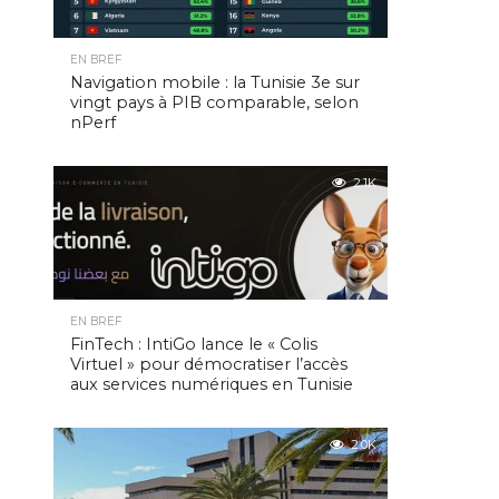
EN BREF
Navigation mobile : la Tunisie 3e sur
vingt pays à PIB comparable, selon
nPerf
2.1K
EN BREF
FinTech : IntiGo lance le « Colis
Virtuel » pour démocratiser l’accès
aux services numériques en Tunisie
2.0K