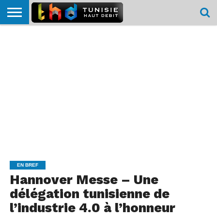
HOME
L’ACTUTHD
EN
PODCASTS
TEST
COMPARATIF
CARTE DE
CONTACT
BREF
DÉBIT
DÉBIT
COUVERTURE
MOBILE
MOBILE
EN BREF
Hannover Messe – Une
délégation tunisienne de
l’industrie 4.0 à l’honneur