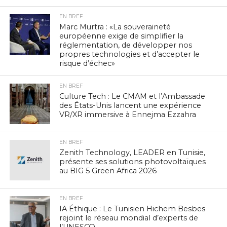
EN BREF
Marc Murtra : «La souveraineté
européenne exige de simplifier la
réglementation, de développer nos
propres technologies et d’accepter le
risque d’échec»
EN BREF
Culture Tech : Le CMAM et l’Ambassade
des États-Unis lancent une expérience
VR/XR immersive à Ennejma Ezzahra
EN BREF
Zenith Technology, LEADER en Tunisie,
présente ses solutions photovoltaïques
au BIG 5 Green Africa 2026
EN BREF
IA Éthique : Le Tunisien Hichem Besbes
rejoint le réseau mondial d’experts de
l’UNESCO