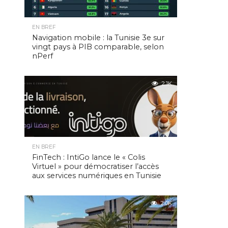
EN BREF
Navigation mobile : la Tunisie 3e sur
vingt pays à PIB comparable, selon
nPerf
2.1K
EN BREF
FinTech : IntiGo lance le « Colis
Virtuel » pour démocratiser l’accès
aux services numériques en Tunisie
2.0K