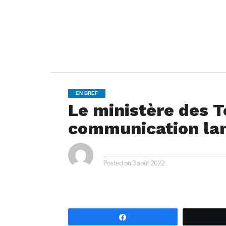
EN BREF
Le ministère des T
communication lan
ya
By
Posted on
3 août 2022
Partagez