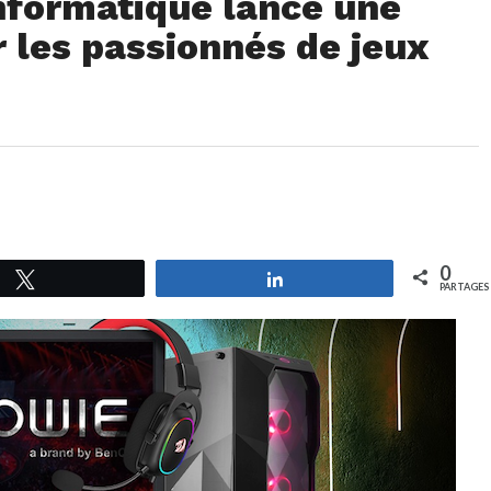
nformatique lance une
r les passionnés de jeux
0
Tweetez
Partagez
PARTAGES