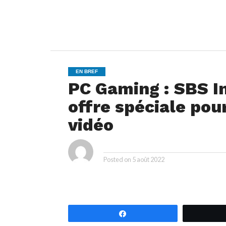
EN BREF
PC Gaming : SBS I
offre spéciale pou
vidéo
ya
By
Posted on
5 août 2022
Partagez