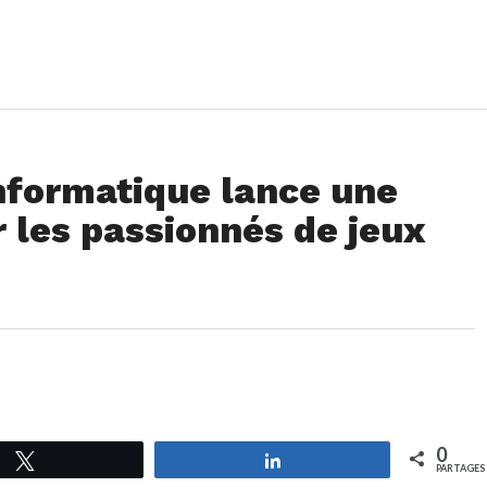
nformatique lance une
r les passionnés de jeux
0
Tweetez
Partagez
PARTAGES