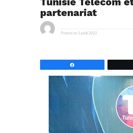
Tunisie Télécom et
partenariat
ya
By
Posted on
5 août 2022
Partagez