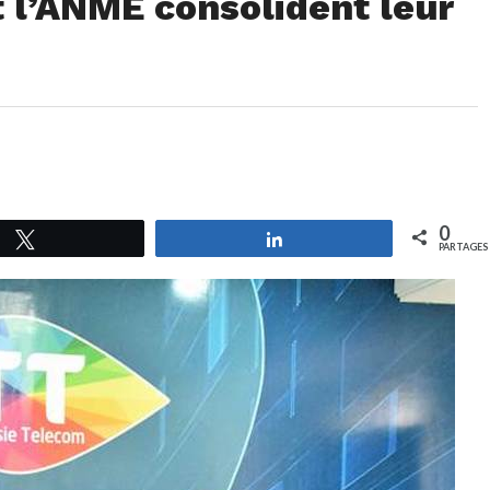
 l’ANME consolident leur
0
Tweetez
Partagez
PARTAGES