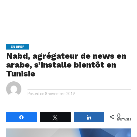
EN BREF
Nabd, agrégateur de news en
arabe, s’installe bientôt en
Tunisie
By
Posted on
8 novembre 2019
0
Partagez
Tweetez
Partagez
PARTAGES