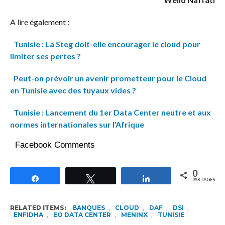
A lire également :
Tunisie : La Steg doit-elle encourager le cloud pour
limiter ses pertes ?
Peut-on prévoir un avenir prometteur pour le Cloud
en Tunisie avec des tuyaux vides ?
Tunisie : Lancement du 1er Data Center neutre et aux
normes internationales sur l’Afrique
Facebook Comments
0
Partagez
Tweetez
Partagez
PARTAGES
RELATED ITEMS:
BANQUES
,
CLOUD
,
DAF
,
DSI
,
ENFIDHA
,
EO DATA CENTER
,
MENINX
,
TUNISIE