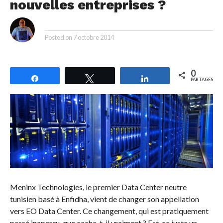
nouvelles entreprises ?
By
Posted on
7 octobre 2014
0
Partagez
Tweetez
Partagez
PARTAGES
Meninx Technologies, le premier Data Center neutre
tunisien basé à Enfidha, vient de changer son appellation
vers EO Data Center. Ce changement, qui est pratiquement
passé inaperçu, que cache-t-il vraiment ? Est-ce juste un