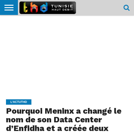
HOME
L’ACTUTHD
EN
PODCASTS
TEST
COMPARATIF
CARTE DE
CONTACT
BREF
DÉBIT
DÉBIT
COUVERTURE
MOBILE
MOBILE
L'ACTUTHD
Pourquoi Meninx a changé le
nom de son Data Center
d’Enfidha et a créée deux