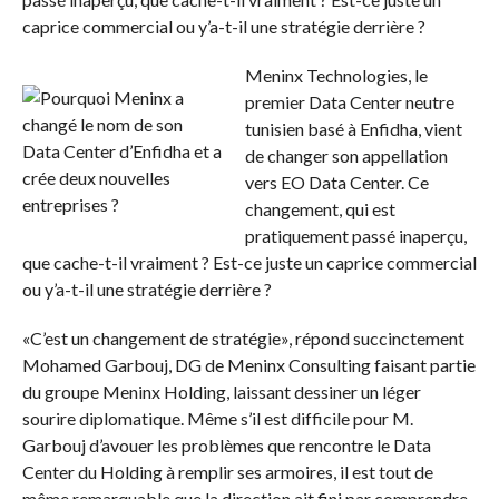
caprice commercial ou y’a-t-il une stratégie derrière ?
Meninx Technologies, le
premier Data Center neutre
tunisien basé à Enfidha, vient
de changer son appellation
vers EO Data Center. Ce
changement, qui est
pratiquement passé inaperçu,
que cache-t-il vraiment ? Est-ce juste un caprice commercial
ou y’a-t-il une stratégie derrière ?
«C’est un changement de stratégie», répond succinctement
Mohamed Garbouj, DG de Meninx Consulting faisant partie
du groupe Meninx Holding, laissant dessiner un léger
sourire diplomatique. Même s’il est difficile pour M.
Garbouj d’avouer les problèmes que rencontre le Data
Center du Holding à remplir ses armoires, il est tout de
même remarquable que la direction ait fini par comprendre