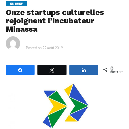
EN BREF
Onze startups culturelles
rejoignent l’incubateur
Minassa
By
Posted on
22 août 2019
0
Partagez
Tweetez
Partagez
PARTAGES