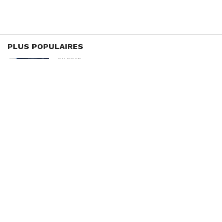
PLUS POPULAIRES
EN BREF
Photovoltaïque en Tunisie : la STEG
ouvre la voie au stockage par batteries,
en pleine crise de délestage