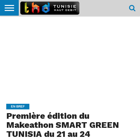
HOME
L’ACTUTHD
EN
PODCASTS
TEST
COMPARATIF
CARTE DE
CONTACT
BREF
DÉBIT
DÉBIT
COUVERTURE
MOBILE
MOBILE
EN BREF
Première édition du
Makeathon SMART GREEN
TUNISIA du 21 au 24