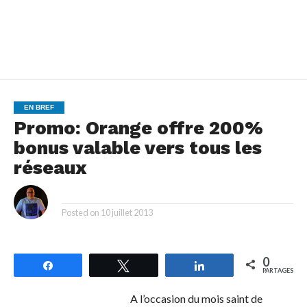
EN BREF
Promo: Orange offre 200%
bonus valable vers tous les
réseaux
By
Posted on
10 juillet 2013
0
Partagez
Tweetez
Partagez
PARTAGES
A l’occasion du mois saint de