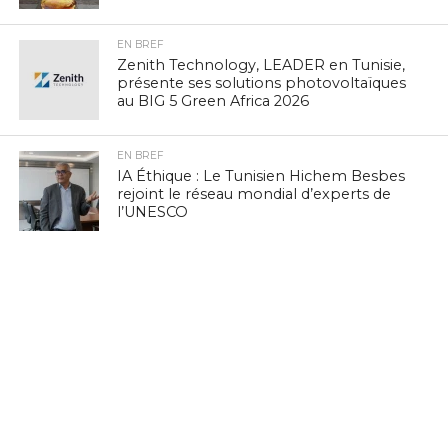
EN BREF
Zenith Technology, LEADER en Tunisie,
présente ses solutions photovoltaïques
au BIG 5 Green Africa 2026
EN BREF
IA Éthique : Le Tunisien Hichem Besbes
rejoint le réseau mondial d’experts de
l’UNESCO
EN BREF
Navigation mobile : la Tunisie 3e sur
vingt pays à PIB comparable, selon
nPerf
EN BREF
FinTech : IntiGo lance le « Colis Virtuel »
pour démocratiser l’accès aux services
numériques en Tunisie