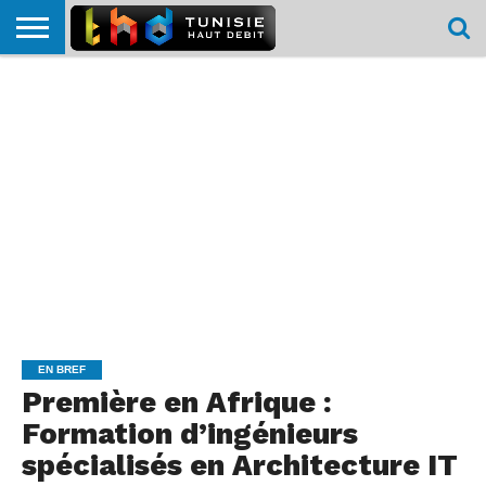
HOME
L’ACTUTHD
EN
PODCASTS
TEST
COMPARATIF
CARTE DE
CONTACT
BREF
DÉBIT
DÉBIT
COUVERTURE
MOBILE
MOBILE
EN BREF
Première en Afrique :
Formation d’ingénieurs
spécialisés en Architecture IT