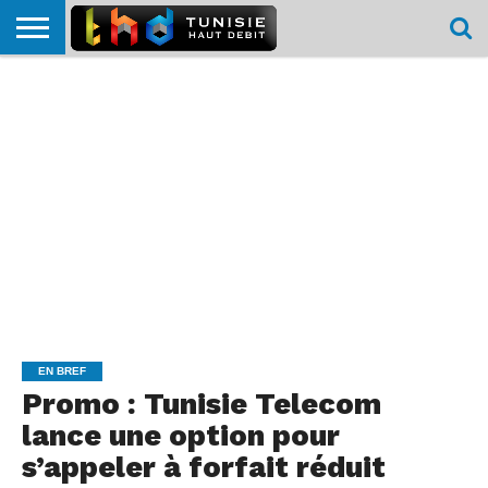
HOME
L’ACTUTHD
EN
PODCASTS
TEST
COMPARATIF
CARTE DE
CONTACT
BREF
DÉBIT
DÉBIT
COUVERTURE
MOBILE
MOBILE
EN BREF
Promo : Tunisie Telecom
lance une option pour
s’appeler à forfait réduit