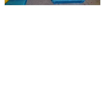
L’après-midi, un débat s’est tenu à l’auditorium de l’INSAT
sur le thème de l’aéronautique. Les intervenants ont affirmé
que la Tunisie est connue pour sa main d’œuvre qualifiée.
Notre pays compte, en effet, plus de 4500 ingénieurs et
techniciens formés chaque année en la matière. Toutefois,
l’industrie aéronautique tunisienne reste encore jeune et se
limite, seulement, à la conception, l’ingénierie, la fabrication
et la maintenance. On dénombre environ 65 sociétés qui
s’activent dans ce domaine sous nos cieux, dont la plupart
sont françaises.