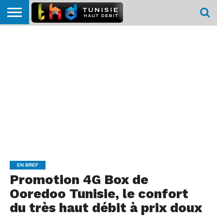
HOME
L’ACTUTHD
EN
PODCASTS
TEST
COMPARATIF
CARTE DE
CONTACT
BREF
DÉBIT
DÉBIT
COUVERTURE
MOBILE
MOBILE
EN BREF
Promotion 4G Box de
Ooredoo Tunisie, le confort
du très haut débit à prix doux