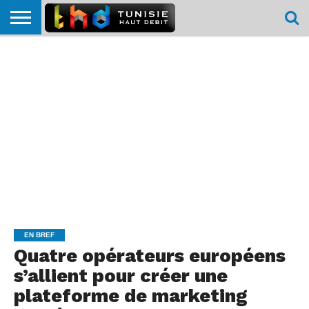
HOME
L’ACTUTHD
EN
PODCASTS
TEST
COMPARATIF
CARTE DE
CONTACT
BREF
DÉBIT
DÉBIT
COUVERTURE
MOBILE
MOBILE
EN BREF
Quatre opérateurs européens
s’allient pour créer une
plateforme de marketing