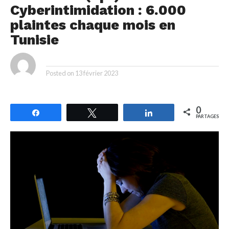
Cyberintimidation : 6.000
plaintes chaque mois en
Tunisie
By
Posted on
13 février 2023
0
Partagez
Tweetez
Partagez
PARTAGES