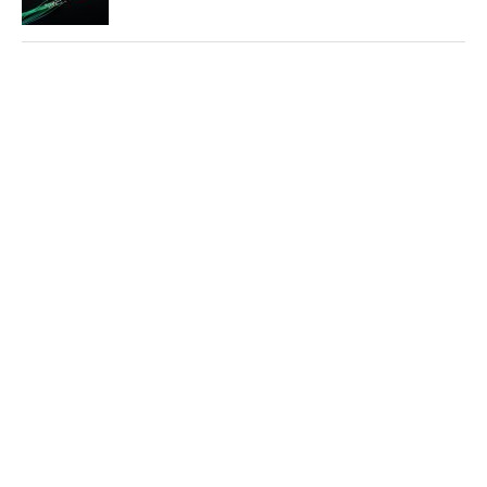
Stratégie nationale de l’IA en Tunisie :
annoncée depuis 2018, toujours
introuvable en 2026
Rapport UIT 2025 : En Tunisie, un forfait
Internet mobile de 5 Go représente
1,53 % du Revenu National Brut par
habitant par mois