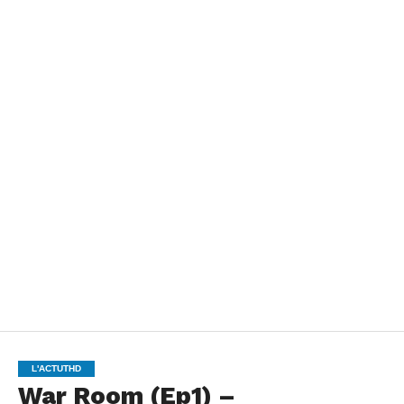
L'ACTUTHD
War Room (Ep1) –