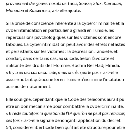
proviennent des gouvernorats de Tunis, Sousse, Sfax, Kairouan,
Manouba et Kasserine
», a-t-elle ajouté.
Si la prise de conscience inhérente à la cybercriminalité et la
cyberintimidation en particulier a grandi en Tunisie, les
répercussions psychologiques sur les victimes sont encore
taboues. La cyberintimidation peut avoir des effets néfastes
et persistants sur les victimes : la dépression, l’anxiété, et
conduit, dans certains cas, au suicide. Selon l’avocate et
militante des droits de l’Homme, Bochra Bel Hadj Hmida.
«
Il y a eu des cas de suicide, mais on n’en parle pas
», a-t-elle
assuré notant qu’aucune loi en Tunisie n’incrimine l’incitation
au suicide, notamment.
Elle souligne, cependant, que le Code des télécoms aurait pu
être un bon mécanisme pour combattre la cybercriminalité.
«
Il reste toutefois la question de l’IP que l’on ne peut pas retracer,
des fois
», a-t-elle signalé dénonçant l’application du décret
54, considéré liberticide bien qu’il ait été structuré pour être