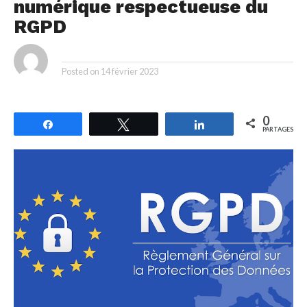
numérique respectueuse du
RGPD
By
Posted on
14 février 2023
0
Partagez
Tweetez
Partagez
PARTAGES