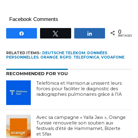
Facebook Comments
0
Partagez
Tweetez
Partagez
PARTAGES
RELATED ITEMS:
DEUTSCHE TELEKOM
,
DONNÉES
PERSONNELLES
,
ORANGE
,
RGPD
,
TELEFONICA
,
VODAFONE
RECOMMENDED FOR YOU
Telefónica et Harrison.ai unissent leurs
forces pour faciliter le diagnostic des
radiographies pulmonaires grâce à l’IA
Avec sa campagne « Yalla Jaw », Orange
Tunisie renouvelle son soutien aux
festivals d’été de Hammamet, Bizerte
et Sfax