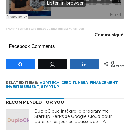
THD.tn
·
Startup Story Ep120 : CEED Tunisia + AgriTech
Communiqué
Facebook Comments
0
Partagez
Tweetez
Partagez
PARTAGES
RELATED ITEMS:
AGRITECH
,
CEED TUNISIA
,
FINANCEMENT
,
INVESTISSEMENT
,
STARTUP
RECOMMENDED FOR YOU
DuploCloud intègre le programme
Startup Perks de Google Cloud pour
booster les jeunes pousses de l’IA