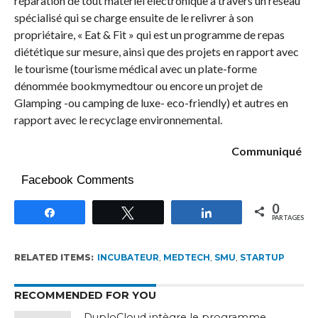
réparation de tout matériel électronique à travers un réseau
spécialisé qui se charge ensuite de le relivrer à son
propriétaire, « Eat & Fit » qui est un programme de repas
diététique sur mesure, ainsi que des projets en rapport avec
le tourisme (tourisme médical avec un plate-forme
dénommée bookmymedtour ou encore un projet de
Glamping -ou camping de luxe- eco-friendly) et autres en
rapport avec le recyclage environnemental.
Communiqué
Facebook Comments
0
Partagez
Tweetez
Partagez
PARTAGES
RELATED ITEMS:
INCUBATEUR
,
MEDTECH
,
SMU
,
STARTUP
RECOMMENDED FOR YOU
DuploCloud intègre le programme