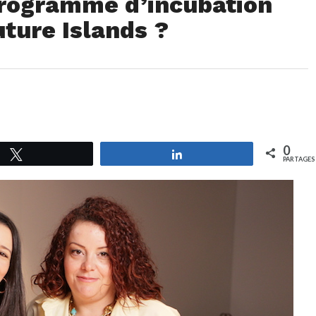
programme d’incubation
ture Islands ?
0
Tweetez
Partagez
PARTAGES