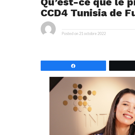
Qu’est-ce que le 
CCD4 Tunisia de Fu
ya
By
Posted on
21 octobre 2022
Partagez