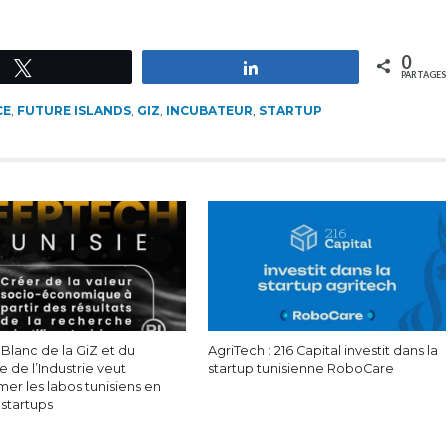
0
Tweetez
Partagez
PARTAGES
CE
,
FUTURE ISLANDS
,
GIZ
,
INCUBATEUR
,
STARTUP
 Blanc de la GiZ et du
AgriTech : 216 Capital investit dans la
e de l’Industrie veut
startup tunisienne RoboCare
mer les labos tunisiens en
 startups