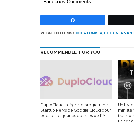
Facebook Comments
Partagez
RELATED ITEMS:
CCD4TUNISIA
,
EGOUVERNAN
RECOMMENDED FOR YOU
DuploCloud intègre le programme
Un Livre
Startup Perks de Google Cloud pour
ministèr
booster les jeunes pousses de l’IA
transfor
usines à