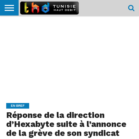
HOME
L’ACTUTHD
EN
PODCASTS
TEST
COMPARATIF
CARTE DE
CONTACT
BREF
DÉBIT
DÉBIT
COUVERTURE
MOBILE
MOBILE
EN BREF
Réponse de la direction
d’Hexabyte suite à l’annonce
de la grève de son syndicat