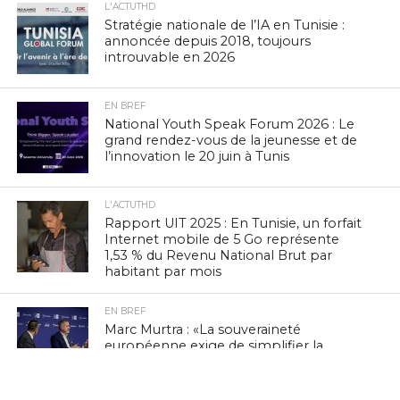
L'ACTUTHD
Stratégie nationale de l’IA en Tunisie :
annoncée depuis 2018, toujours
introuvable en 2026
EN BREF
National Youth Speak Forum 2026 : Le
grand rendez-vous de la jeunesse et de
l’innovation le 20 juin à Tunis
L'ACTUTHD
Rapport UIT 2025 : En Tunisie, un forfait
Internet mobile de 5 Go représente
1,53 % du Revenu National Brut par
habitant par mois
EN BREF
Marc Murtra : «La souveraineté
européenne exige de simplifier la
réglementation, de développer nos
propres technologies et d’accepter le
risque d’échec»