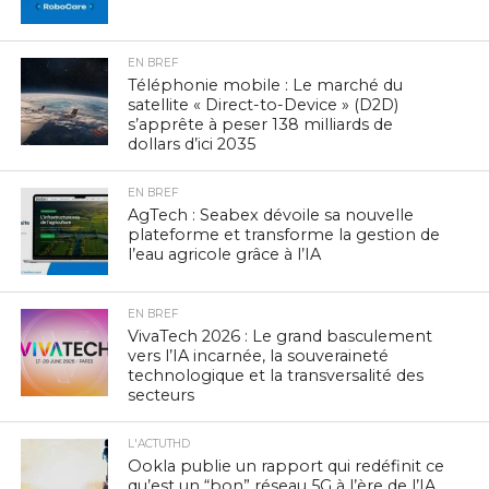
EN BREF
Téléphonie mobile : Le marché du
satellite « Direct-to-Device » (D2D)
s’apprête à peser 138 milliards de
dollars d’ici 2035
EN BREF
AgTech : Seabex dévoile sa nouvelle
plateforme et transforme la gestion de
l’eau agricole grâce à l’IA
EN BREF
VivaTech 2026 : Le grand basculement
vers l’IA incarnée, la souveraineté
technologique et la transversalité des
secteurs
L'ACTUTHD
Ookla publie un rapport qui redéfinit ce
qu’est un “bon” réseau 5G à l’ère de l’IA