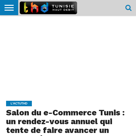
HOME
L’ACTUTHD
EN
PODCASTS
TEST
COMPARATIF
CARTE DE
CONTACT
BREF
DÉBIT
DÉBIT
COUVERTURE
MOBILE
MOBILE
L'ACTUTHD
Salon du e-Commerce Tunis :
un rendez-vous annuel qui
tente de faire avancer un