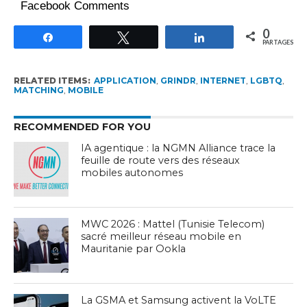
Facebook Comments
0
Partagez
Tweetez
Partagez
PARTAGES
RELATED ITEMS:
APPLICATION
,
GRINDR
,
INTERNET
,
LGBTQ
,
MATCHING
,
MOBILE
RECOMMENDED FOR YOU
IA agentique : la NGMN Alliance trace la
feuille de route vers des réseaux
mobiles autonomes
MWC 2026 : Mattel (Tunisie Telecom)
sacré meilleur réseau mobile en
Mauritanie par Ookla
La GSMA et Samsung activent la VoLTE