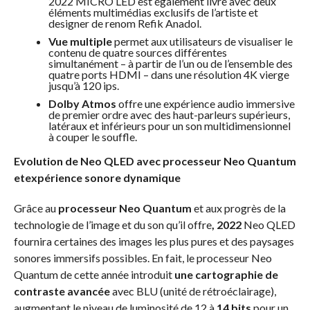
2022 MICRO LED est également livré avec deux
éléments multimédias exclusifs de l’artiste et
designer de renom Refik Anadol.
Vue multiple
permet aux utilisateurs de visualiser le
contenu de quatre sources différentes
simultanément – à partir de l’un ou de l’ensemble des
quatre ports HDMI – dans une résolution 4K vierge
jusqu’à 120 ips.
Dolby Atmos
offre une expérience audio immersive
de premier ordre avec des haut-parleurs supérieurs,
latéraux et inférieurs pour un son multidimensionnel
à couper le souffle.
Evolution de Neo QLED avec processeur Neo Quantum
etexpérience sonore dynamique
Grâce au
processeur Neo Quantum
et aux progrès de la
technologie de l’image et du son qu’il offre
,
2022
Neo QLED
fournira certaines des images les plus pures et des paysages
sonores immersifs possibles. En fait, le processeur Neo
Quantum de cette année introduit
une cartographie de
contraste avancée
avec BLU (unité de rétroéclairage),
augmentant le niveau de luminosité de 12 à
14 bits
pour un