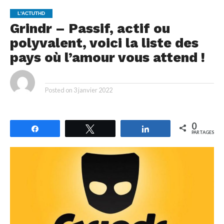
L'ACTUTHD
Grindr – Passif, actif ou
polyvalent, voici la liste des
pays où l’amour vous attend !
By
Posted on
3 janvier 2022
0
Partagez
Tweetez
Partagez
PARTAGES