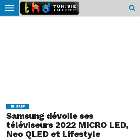
HOME
L’ACTUTHD
EN
PODCASTS
TEST
COMPARATIF
CARTE DE
CONTACT
BREF
DÉBIT
DÉBIT
COUVERTURE
MOBILE
MOBILE
EN BREF
Samsung dévoile ses
téléviseurs 2022 MICRO LED,
Neo QLED et Lifestyle