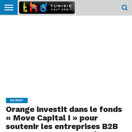
HOME
L’ACTUTHD
EN
PODCASTS
TEST
COMPARATIF
CARTE DE
CONTACT
BREF
DÉBIT
DÉBIT
COUVERTURE
MOBILE
MOBILE
EN BREF
Orange investit dans le fonds
« Move Capital I » pour
soutenir les entreprises B2B