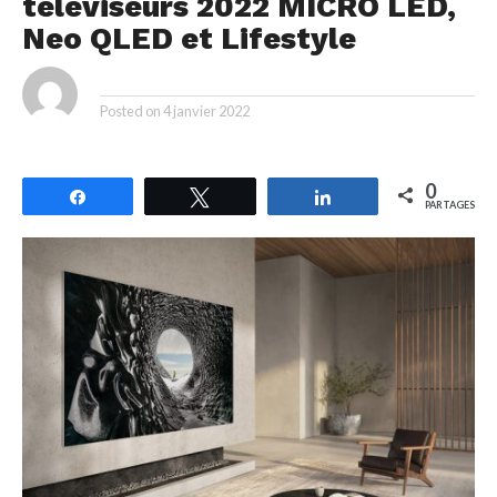
téléviseurs 2022 MICRO LED,
Neo QLED et Lifestyle
By
Posted on
4 janvier 2022
0
Partagez
Tweetez
Partagez
PARTAGES