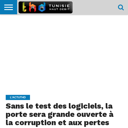
HOME
L’ACTUTHD
EN
PODCASTS
TEST
COMPARATIF
CARTE DE
CONTACT
BREF
DÉBIT
DÉBIT
COUVERTURE
MOBILE
MOBILE
L'ACTUTHD
Sans le test des logiciels, la
porte sera grande ouverte à
la corruption et aux pertes