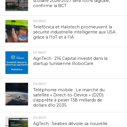
scolaire 2026-2027 sera 100% digitale,
confirme la BCT
EN BREF
Telefónica et Halotech promeuvent la
sécurité industrielle intelligente aux USA
grâce à l’IoT et à l’IA
EN BREF
AgriTech : 216 Capital investit dans la
startup tunisienne RoboCare
EN BREF
Téléphonie mobile : Le marché du
satellite « Direct-to-Device » (D2D)
s’apprête à peser 138 milliards de
dollars d’ici 2035
EN BREF
AgTech : Seabex dévoile sa nouvelle