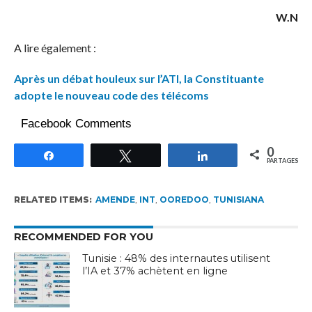
W.N
A lire également :
Après un débat houleux sur l’ATI, la Constituante
adopte le nouveau code des télécoms
Facebook Comments
0
Partagez
Tweetez
Partagez
PARTAGES
RELATED ITEMS:
AMENDE
,
INT
,
OOREDOO
,
TUNISIANA
RECOMMENDED FOR YOU
Tunisie : 48% des internautes utilisent
l’IA et 37% achètent en ligne