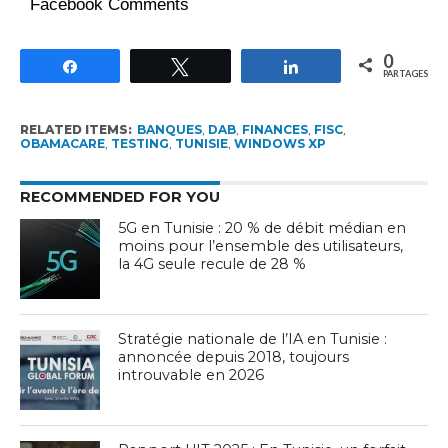
Facebook Comments
0
Partagez
Tweetez
Partagez
PARTAGES
RELATED ITEMS:
BANQUES
,
DAB
,
FINANCES
,
FISC
,
OBAMACARE
,
TESTING
,
TUNISIE
,
WINDOWS XP
RECOMMENDED FOR YOU
5G en Tunisie : 20 % de débit médian en
moins pour l’ensemble des utilisateurs,
la 4G seule recule de 28 %
Stratégie nationale de l’IA en Tunisie :
annoncée depuis 2018, toujours
introuvable en 2026