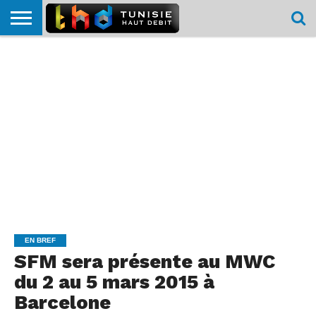
HOME
L’ACTUTHD
EN
PODCASTS
TEST
COMPARATIF
CARTE DE
CONTACT
BREF
DÉBIT
DÉBIT
COUVERTURE
MOBILE
MOBILE
EN BREF
SFM sera présente au MWC
du 2 au 5 mars 2015 à
Barcelone