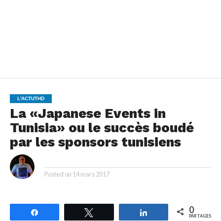
L'ACTUTHD
La «Japanese Events in
Tunisia» ou le succès boudé
par les sponsors tunisiens
By
Posted on
14 mars 2017
0
Partagez
Tweetez
Partagez
PARTAGES