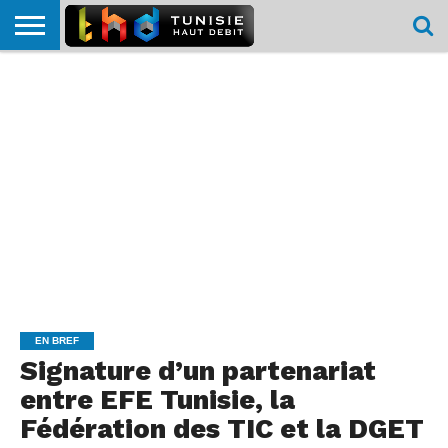
HOME
L’ACTUTHD
EN
PODCASTS
TEST
COMPARATIF
CARTE DE
CONTACT
BREF
DÉBIT
DÉBIT
COUVERTURE
MOBILE
MOBILE
EN BREF
Signature d’un partenariat
entre EFE Tunisie, la
Fédération des TIC et la DGET