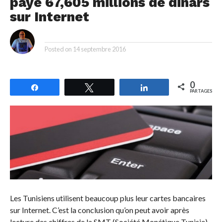
payé 67,605 millions de dinars
sur Internet
By
Posted on
14 septembre 2016
0
Partagez
Tweetez
Partagez
PARTAGES
Les Tunisiens utilisent beaucoup plus leur cartes bancaires
sur Internet. C’est la conclusion qu’on peut avoir après
lecture des chiffres de la SMT (Société Monétique Tunisie),