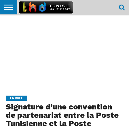
HOME
L’ACTUTHD
EN
PODCASTS
TEST
COMPARATIF
CARTE DE
CONTACT
BREF
DÉBIT
DÉBIT
COUVERTURE
MOBILE
MOBILE
EN BREF
Signature d’une convention
de partenariat entre la Poste
Tunisienne et la Poste