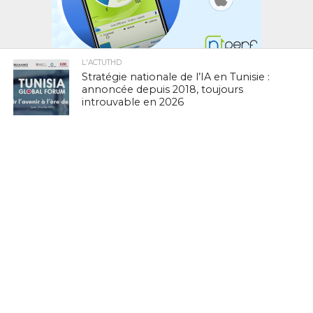
L'ACTUTHD
Stratégie nationale de l’IA en Tunisie :
annoncée depuis 2018, toujours
introuvable en 2026
EN BREF
National Youth Speak Forum 2026 : Le
grand rendez-vous de la jeunesse et de
l’innovation le 20 juin à Tunis
L'ACTUTHD
Rapport UIT 2025 : En Tunisie, un forfait
Internet mobile de 5 Go représente
1,53 % du Revenu National Brut par
habitant par mois
EN BREF