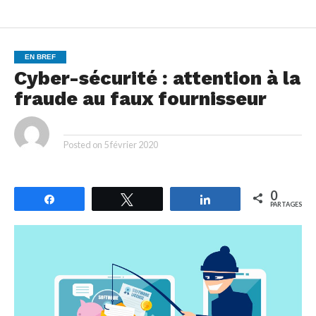
EN BREF
Cyber-sécurité : attention à la
fraude au faux fournisseur
By
Posted on
5 février 2020
0
Partagez
Tweetez
Partagez
PARTAGES