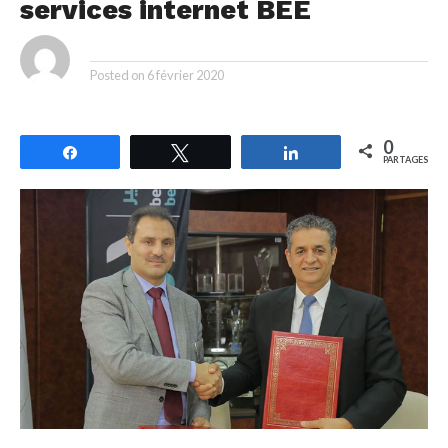
services internet BEE
By
Posted on
6 février 2020
0
Partagez
Tweetez
Partagez
PARTAGES