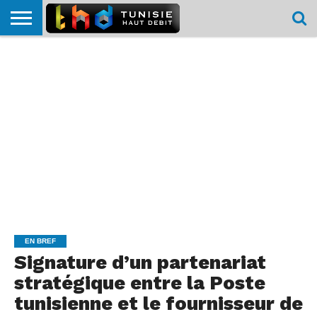
HOME
L’ACTUTHD
EN
PODCASTS
TEST
COMPARATIF
CARTE DE
CONTACT
BREF
DÉBIT
DÉBIT
COUVERTURE
MOBILE
MOBILE
EN BREF
Signature d’un partenariat
stratégique entre la Poste
tunisienne et le fournisseur de