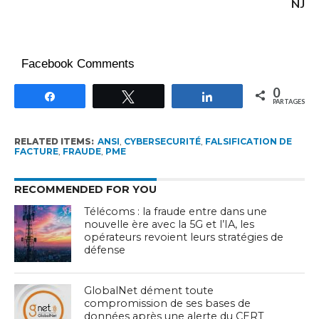
NJ
Facebook Comments
0
Partagez
Tweetez
Partagez
PARTAGES
RELATED ITEMS:
ANSI
,
CYBERSECURITÉ
,
FALSIFICATION DE
FACTURE
,
FRAUDE
,
PME
RECOMMENDED FOR YOU
Télécoms : la fraude entre dans une
nouvelle ère avec la 5G et l’IA, les
opérateurs revoient leurs stratégies de
défense
GlobalNet dément toute
compromission de ses bases de
données après une alerte du CERT