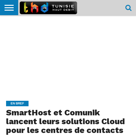
HOME
L’ACTUTHD
EN
PODCASTS
TEST
COMPARATIF
CARTE DE
CONTACT
BREF
DÉBIT
DÉBIT
COUVERTURE
MOBILE
MOBILE
EN BREF
SmartHost et Comunik
lancent leurs solutions Cloud
pour les centres de contacts