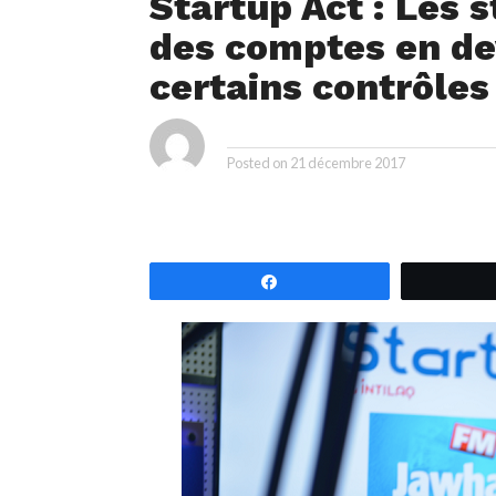
Startup Act : Les s
des comptes en de
certains contrôles
ya
By
Posted on
21 décembre 2017
Partagez