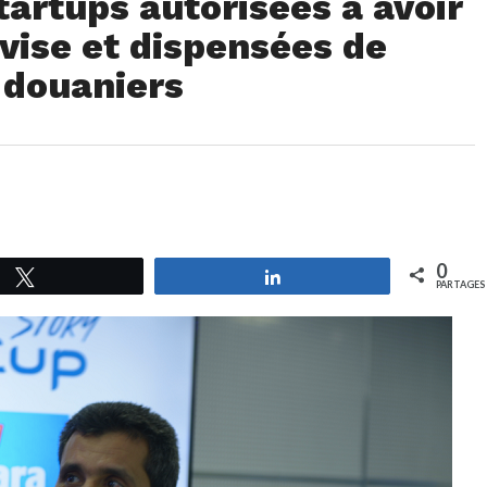
tartups autorisées à avoir
vise et dispensées de
 douaniers
0
Tweetez
Partagez
PARTAGES