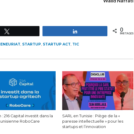
Walid Naffati
0
Tweetez
Partagez
PARTAGES
ENEURIAT
,
STARTUP
,
STARTUP ACT
,
TIC
 : 216 Capital investit dans la
SARL en Tunisie : Piège de la «
 tunisienne RoboCare
paresse intellectuelle » pour les
startups et l’innovation