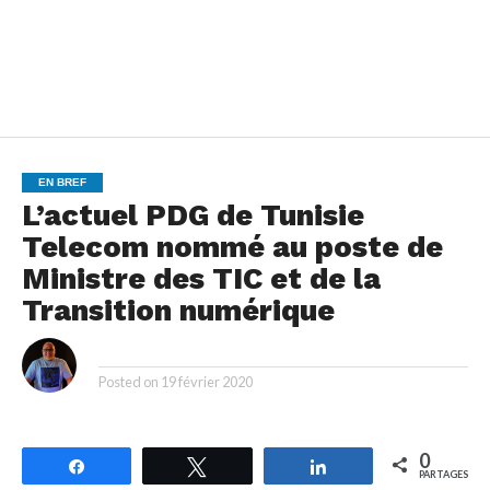
EN BREF
L’actuel PDG de Tunisie
Telecom nommé au poste de
Ministre des TIC et de la
Transition numérique
By
Posted on
19 février 2020
0
Partagez
Tweetez
Partagez
PARTAGES