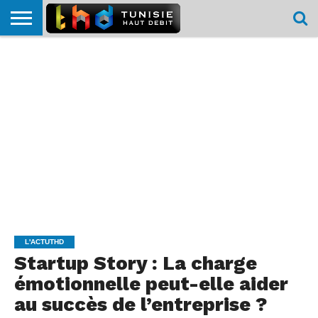
HOME
L’ACTUTHD
EN
PODCASTS
TEST
COMPARATIF
CARTE DE
CONTACT
BREF
DÉBIT
DÉBIT
COUVERTURE
MOBILE
MOBILE
L'ACTUTHD
Startup Story : La charge
émotionnelle peut-elle aider
au succès de l’entreprise ?