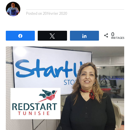
By
Posted on
20 février 2020
0
Partagez
Tweetez
Partagez
PARTAGES