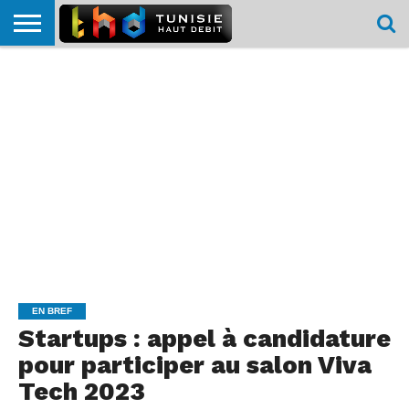
HOME
L’ACTUTHD
EN
PODCASTS
TEST
COMPARATIF
CARTE DE
CONTACT
BREF
DÉBIT
DÉBIT
COUVERTURE
MOBILE
MOBILE
EN BREF
Startups : appel à candidature
pour participer au salon Viva
Tech 2023