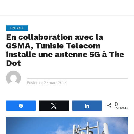
EN BREF
En collaboration avec la
GSMA, Tunisie Telecom
installe une antenne 5G à The
Dot
By
Posted on
27 mars 2023
0
Partagez
Tweetez
Partagez
PARTAGES