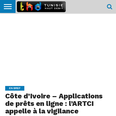
HOME
L’ACTUTHD
EN
PODCASTS
TEST
COMPARATIF
CARTE DE
CONTACT
BREF
DÉBIT
DÉBIT
COUVERTURE
MOBILE
MOBILE
EN BREF
Côte d’Ivoire – Applications
de prêts en ligne : l’ARTCI
appelle à la vigilance