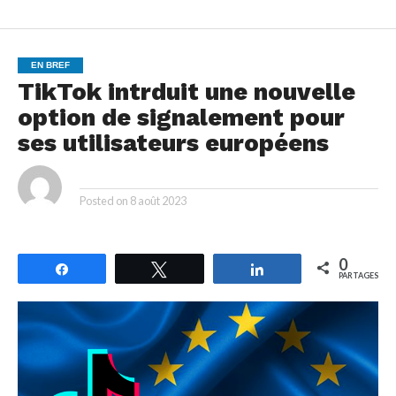
EN BREF
TikTok intrduit une nouvelle
option de signalement pour
ses utilisateurs européens
By
Posted on
8 août 2023
0
Partagez
Tweetez
Partagez
PARTAGES