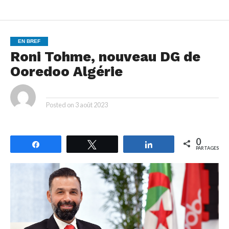
EN BREF
Roni Tohme, nouveau DG de
Ooredoo Algérie
By
Posted on
3 août 2023
0
Partagez
Tweetez
Partagez
PARTAGES