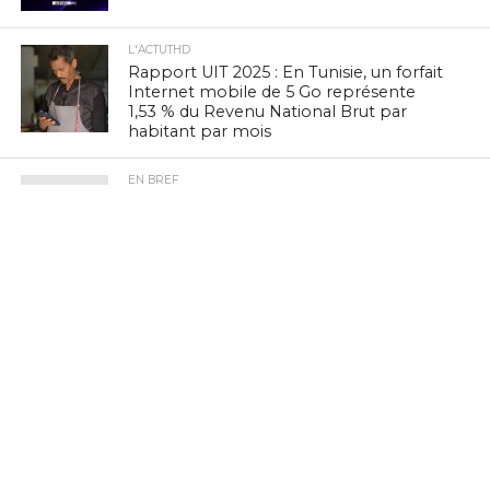
L'ACTUTHD
Rapport UIT 2025 : En Tunisie, un forfait
Internet mobile de 5 Go représente
1,53 % du Revenu National Brut par
habitant par mois
EN BREF
Zenith Technology, LEADER en Tunisie,
présente ses solutions photovoltaïques
au BIG 5 Green Africa 2026
EN BREF
Culture Tech : Le CMAM et l’Ambassade
des États-Unis lancent une expérience
VR/XR immersive à Ennejma Ezzahra
EN BREF
Navigation mobile : la Tunisie 3e sur
vingt pays à PIB comparable, selon
nPerf