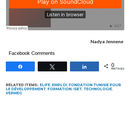
Nadya Jennene
Facebook Comments
0
Partagez
Tweetez
Partagez
PARTAGES
RELATED ITEMS:
ELIFE
,
EMPLOI
,
FONDATION TUNISIE POUR
LE DÉVELOPPEMENT
,
FORMATION
,
ISET
,
TECHNOLOGIE
,
VERMEG
RECOMMENDED FOR YOU
Tunisie : La licence 5G coûtera moins
cher que la 4G avec lancement officiel
en janvier 2025