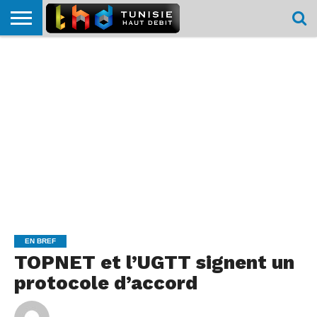
HOME
L’ACTUTHD
EN
PODCASTS
TEST
COMPARATIF
CARTE DE
CONTACT
BREF
DÉBIT
DÉBIT
COUVERTURE
MOBILE
MOBILE
EN BREF
TOPNET et l’UGTT signent un
protocole d’accord
By