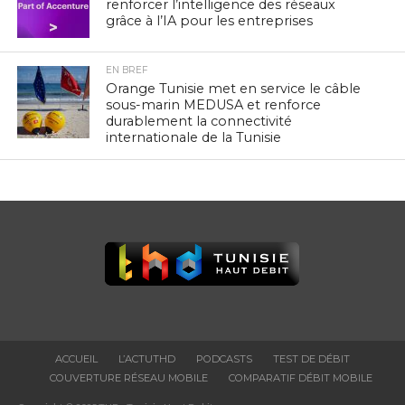
renforcer l’intelligence des réseaux
grâce à l’IA pour les entreprises
EN BREF
Orange Tunisie met en service le câble
sous-marin MEDUSA et renforce
durablement la connectivité
internationale de la Tunisie
ACCUEIL
L’ACTUTHD
PODCASTS
TEST DE DÉBIT
COUVERTURE RÉSEAU MOBILE
COMPARATIF DÉBIT MOBILE