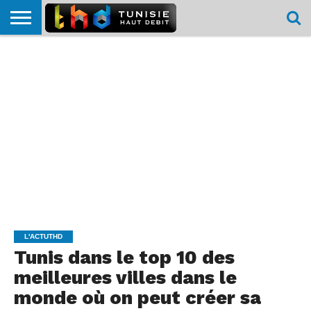
HOME
L’ACTUTHD
EN
PODCASTS
TEST
COMPARATIF
CARTE DE
CONTACT
BREF
DÉBIT
DÉBIT
COUVERTURE
MOBILE
MOBILE
L'ACTUTHD
Tunis dans le top 10 des
meilleures villes dans le
monde où on peut créer sa