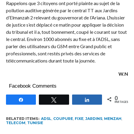
Rappelons que 3 citoyens ont porté plainte au sujet de la
pollution auditive générée par le central TT aux Jardins
d’Elmanzah 2 relevant du gouvernorat de l’Ariana. L’huissier
de justice s’est déplacé ce matin pour appliquer la décision
du tribunal et il a, tout bonnement, coupé le courant sur tout
le central. Environ 1000 abonnés au fixe et à l’ADSL, sans
parler des utilisateurs du GSM entre Grand public et
professionnels, sont restés privés des services de
télécommunications durant toute la journée.
W.N
Facebook Comments
0
Partagez
Tweetez
Partagez
PARTAGES
RELATED ITEMS:
ADSL
,
COUPURE
,
FIXE
,
JARDINS
,
MENZAH
,
TELECOM
,
TUNISIE