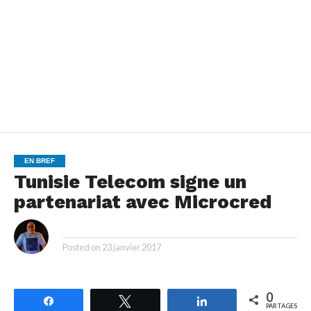
EN BREF
Tunisie Telecom signe un
partenariat avec Microcred
By
Posted on
23 janvier 2017
0
Partagez
Tweetez
Partagez
PARTAGES