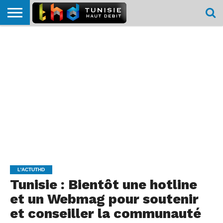
HOME
L’ACTUTHD
EN
PODCASTS
TEST
COMPARATIF
CARTE DE
CONTACT
BREF
DÉBIT
DÉBIT
COUVERTURE
MOBILE
MOBILE
L'ACTUTHD
Tunisie : Bientôt une hotline
et un Webmag pour soutenir
et conseiller la communauté