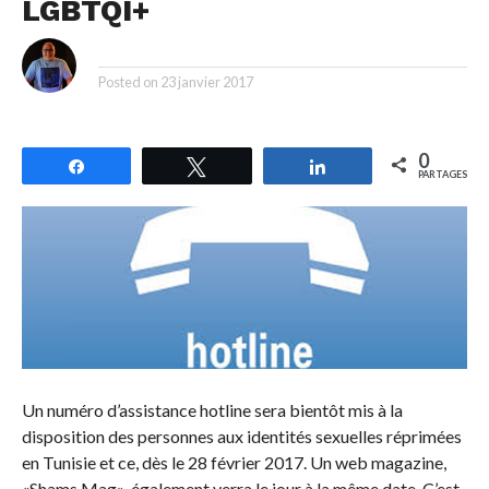
LGBTQI+
By
Posted on
23 janvier 2017
0
Partagez
Tweetez
Partagez
PARTAGES
Un numéro d’assistance hotline sera bientôt mis à la
disposition des personnes aux identités sexuelles réprimées
en Tunisie et ce, dès le 28 février 2017. Un web magazine,
«Shams Mag», également verra le jour à la même date. C’est