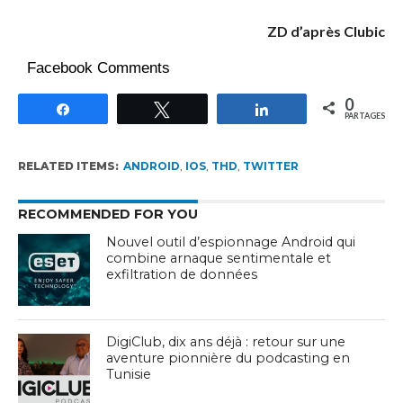
ZD d’après Clubic
Facebook Comments
0
Partagez
Tweetez
Partagez
PARTAGES
RELATED ITEMS:
ANDROID
,
IOS
,
THD
,
TWITTER
RECOMMENDED FOR YOU
Nouvel outil d’espionnage Android qui
combine arnaque sentimentale et
exfiltration de données
DigiClub, dix ans déjà : retour sur une
aventure pionnière du podcasting en
Tunisie