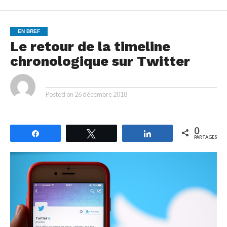
EN BREF
Le retour de la timeline
chronologique sur Twitter
By
Posted on
26 décembre 2018
0
Partagez
Tweetez
Partagez
PARTAGES