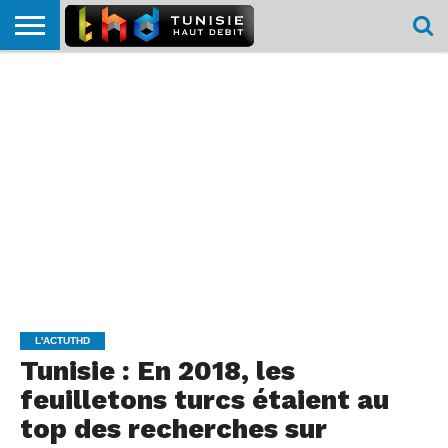
HOME
L’ACTUTHD
EN
PODCASTS
TEST
COMPARATIF
CARTE DE
CONTACT
BREF
DÉBIT
DÉBIT
COUVERTURE
MOBILE
MOBILE
L'ACTUTHD
Tunisie : En 2018, les
feuilletons turcs étaient au
top des recherches sur