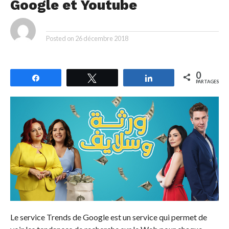
Google et Youtube
By
Posted on
26 décembre 2018
0
Partagez
Tweetez
Partagez
PARTAGES
Le service Trends de Google est un service qui permet de