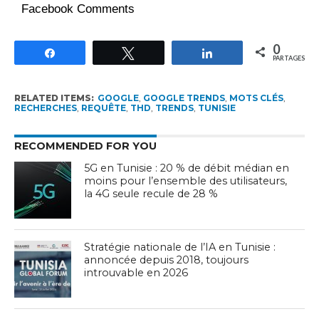
Facebook Comments
0
Partagez
Tweetez
Partagez
PARTAGES
RELATED ITEMS:
GOOGLE
,
GOOGLE TRENDS
,
MOTS CLÉS
,
RECHERCHES
,
REQUÊTE
,
THD
,
TRENDS
,
TUNISIE
RECOMMENDED FOR YOU
5G en Tunisie : 20 % de débit médian en
moins pour l’ensemble des utilisateurs,
la 4G seule recule de 28 %
Stratégie nationale de l’IA en Tunisie :
annoncée depuis 2018, toujours
introuvable en 2026