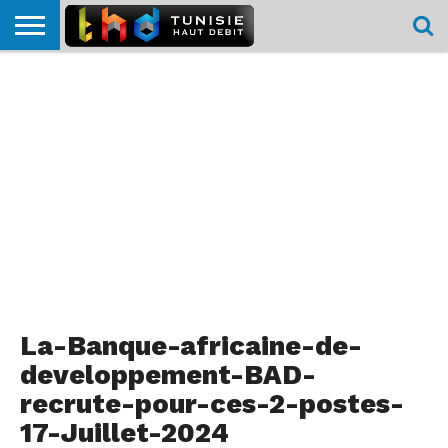
HOME
L’ACTUTHD
EN
PODCASTS
TEST
COMPARATIF
CARTE DE
CONTACT
BREF
DÉBIT
DÉBIT
COUVERTURE
MOBILE
MOBILE
La-Banque-africaine-de-
developpement-BAD-
recrute-pour-ces-2-postes-
17-Juillet-2024