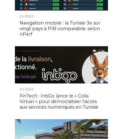
EN BREF
Navigation mobile : la Tunisie 3e sur
vingt pays à PIB comparable, selon
nPerf
2.1K
EN BREF
FinTech : IntiGo lance le « Colis
Virtuel » pour démocratiser l’accès
aux services numériques en Tunisie
2.0K