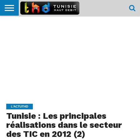
HOME
L’ACTUTHD
EN
PODCASTS
TEST
COMPARATIF
CARTE DE
CONTACT
BREF
DÉBIT
DÉBIT
COUVERTURE
MOBILE
MOBILE
L'ACTUTHD
Tunisie : Les principales
réalisations dans le secteur
des TIC en 2012 (2)