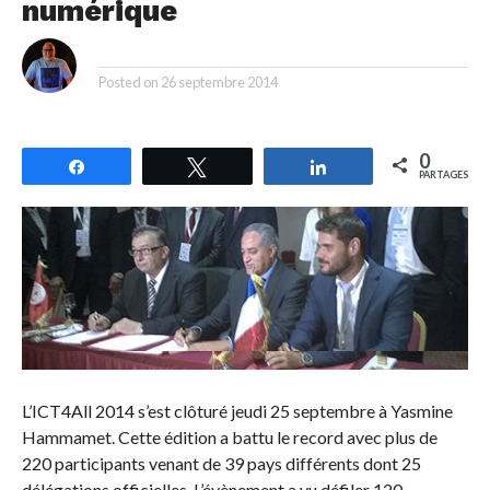
numérique
By
Posted on
26 septembre 2014
0
Partagez
Tweetez
Partagez
PARTAGES
L’ICT4All 2014 s’est clôturé jeudi 25 septembre à Yasmine
Hammamet. Cette édition a battu le record avec plus de
220 participants venant de 39 pays différents dont 25
délégations officielles. L’évènement a vu défiler 120