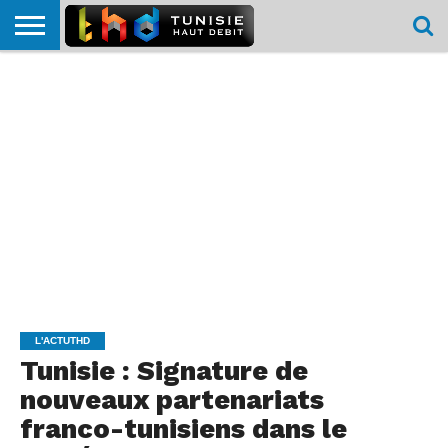
HOME
L’ACTUTHD
EN
PODCASTS
TEST
COMPARATIF
CARTE DE
CONTACT
BREF
DÉBIT
DÉBIT
COUVERTURE
MOBILE
MOBILE
L'ACTUTHD
Tunisie : Signature de
nouveaux partenariats
franco-tunisiens dans le