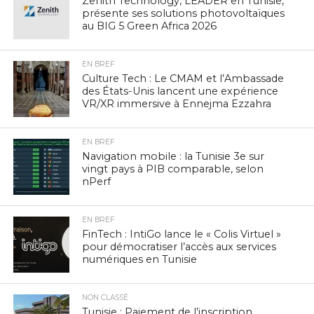
Zenith Technology, LEADER en Tunisie,
présente ses solutions photovoltaïques
au BIG 5 Green Africa 2026
EN BREF
Culture Tech : Le CMAM et l’Ambassade
des États-Unis lancent une expérience
VR/XR immersive à Ennejma Ezzahra
EN BREF
Navigation mobile : la Tunisie 3e sur
vingt pays à PIB comparable, selon
nPerf
EN BREF
FinTech : IntiGo lance le « Colis Virtuel »
pour démocratiser l’accès aux services
numériques en Tunisie
NON CLASSÉ
Tunisie : Paiement de l’inscription