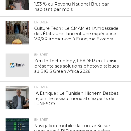
1,53 % du Revenu National Brut par
habitant par mois
EN BREF
Culture Tech : Le CMAM et l’Ambassade
des États-Unis lancent une expérience
VR/XR immersive à Ennejma Ezzahra
EN BREF
Zenith Technology, LEADER en Tunisie,
présente ses solutions photovoltaïques
au BIG 5 Green Africa 2026
EN BREF
IA Éthique : Le Tunisien Hichem Besbes
rejoint le réseau mondial d’experts de
l’UNESCO
EN BREF
Navigation mobile : la Tunisie 3e sur
vingt pays à PIB comparable, selon