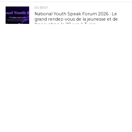
EN BREF
National Youth Speak Forum 2026 : Le
grand rendez-vous de la jeunesse et de
l’innovation le 20 juin à Tunis
L'ACTUTHD
Rapport UIT 2025 : En Tunisie, un forfait
Internet mobile de 5 Go représente
1,53 % du Revenu National Brut par
habitant par mois
EN BREF
Culture Tech : Le CMAM et l’Ambassade
des États-Unis lancent une expérience
VR/XR immersive à Ennejma Ezzahra
EN BREF
Zenith Technology, LEADER en Tunisie,
présente ses solutions photovoltaïques
au BIG 5 Green Africa 2026