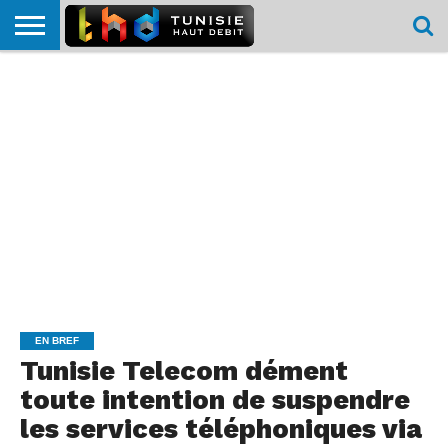
HOME
L’ACTUTHD
EN
PODCASTS
TEST
COMPARATIF
CARTE DE
CONTACT
BREF
DÉBIT
DÉBIT
COUVERTURE
MOBILE
MOBILE
EN BREF
Tunisie Telecom dément
toute intention de suspendre
les services téléphoniques via