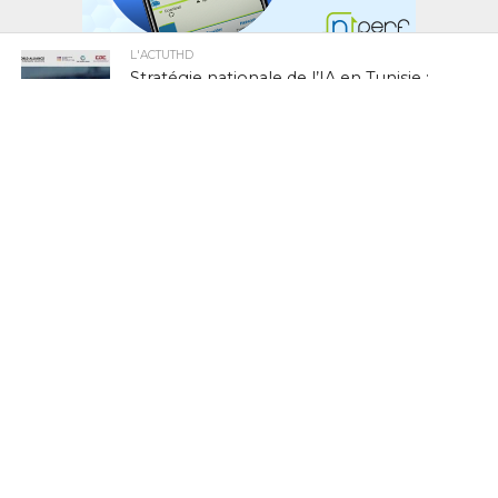
L'ACTUTHD
Stratégie nationale de l’IA en Tunisie :
annoncée depuis 2018, toujours
introuvable en 2026
EN BREF
National Youth Speak Forum 2026 : Le
grand rendez-vous de la jeunesse et de
l’innovation le 20 juin à Tunis
L'ACTUTHD
Rapport UIT 2025 : En Tunisie, un forfait
Internet mobile de 5 Go représente
1,53 % du Revenu National Brut par
habitant par mois
EN BREF
Zenith Technology, LEADER en Tunisie,
présente ses solutions photovoltaïques
au BIG 5 Green Africa 2026