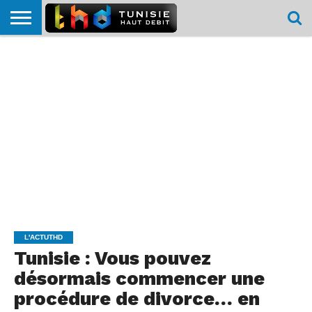
HOME
L’ACTUTHD
EN
PODCASTS
TEST
COMPARATIF
CARTE DE
CONTACT
BREF
DÉBIT
DÉBIT
COUVERTURE
MOBILE
MOBILE
L'ACTUTHD
Tunisie : Vous pouvez
désormais commencer une
procédure de divorce… en