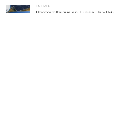
EN BREF
Photovoltaïque en Tunisie : la STEG
ouvre la voie au stockage par batteries,
en pleine crise de délestage
L'ACTUTHD
Stratégie nationale de l’IA en Tunisie :
annoncée depuis 2018, toujours
introuvable en 2026