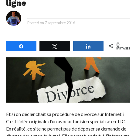
ligne
By
Posted on
7 septembre 2016
0
Partagez
Tweetez
Partagez
PARTAGES
Et si on déclenchait sa procédure de divorce sur Internet ?
C’est l’idée originale d’un avocat tunisien spécialisé en TIC.
En réalité, ce site ne permet pas de déposer sa demande de
divorce devant un tribunal. Elle permet, en fait, à l’Internaute