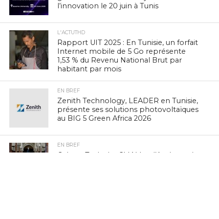
l’innovation le 20 juin à Tunis
L'ACTUTHD
Rapport UIT 2025 : En Tunisie, un forfait
Internet mobile de 5 Go représente
1,53 % du Revenu National Brut par
habitant par mois
EN BREF
Zenith Technology, LEADER en Tunisie,
présente ses solutions photovoltaïques
au BIG 5 Green Africa 2026
EN BREF
Culture Tech : Le CMAM et l’Ambassade
des États-Unis lancent une expérience
VR/XR immersive à Ennejma Ezzahra
EN BREF
Navigation mobile : la Tunisie 3e sur
vingt pays à PIB comparable, selon