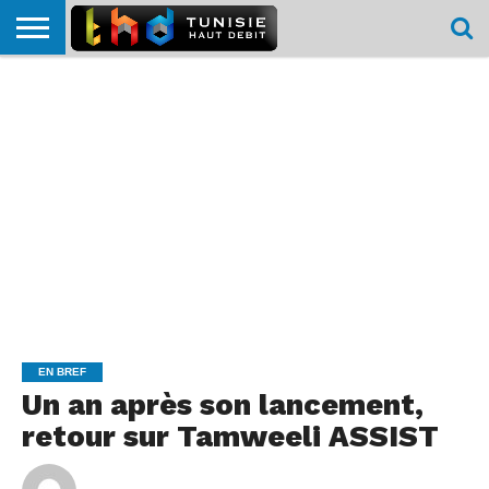
HOME
L’ACTUTHD
EN
PODCASTS
TEST
COMPARATIF
CARTE DE
CONTACT
BREF
DÉBIT
DÉBIT
COUVERTURE
MOBILE
MOBILE
EN BREF
Un an après son lancement,
retour sur Tamweeli ASSIST
By