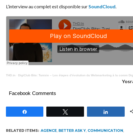
L’interview au complet est disponible sur
SoundCloud
.
THD.tn
·
DigiClub Bits: Tunisie – Les étapes d’évolution du Webmarketing à la comm Dig
Yosr
Facebook Comments
Partagez
Tweetez
Partagez
RELATED ITEMS:
AGENCE
,
BETTER ASK Y
,
COMMUNICATION
,