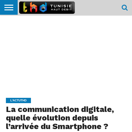
HOME
L’ACTUTHD
EN
PODCASTS
TEST
COMPARATIF
CARTE DE
CONTACT
BREF
DÉBIT
DÉBIT
COUVERTURE
MOBILE
MOBILE
L'ACTUTHD
La communication digitale,
quelle évolution depuis
l’arrivée du Smartphone ?