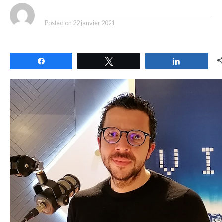
By
Posted on
22 janvier 2021
Partagez
Tweetez
Partagez