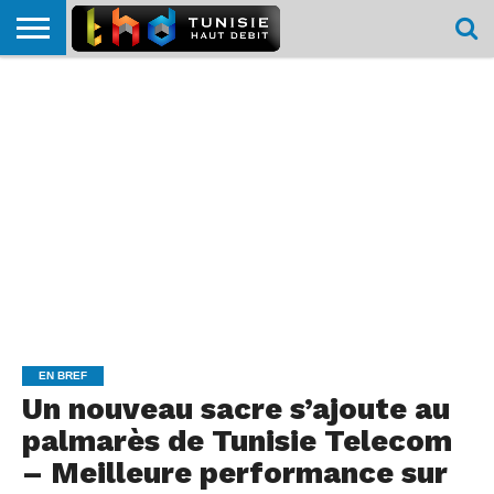
HOME
L’ACTUTHD
EN
PODCASTS
TEST
COMPARATIF
CARTE DE
CONTACT
BREF
DÉBIT
DÉBIT
COUVERTURE
MOBILE
MOBILE
EN BREF
Un nouveau sacre s’ajoute au
palmarès de Tunisie Telecom
– Meilleure performance sur