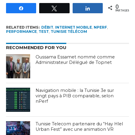
0
Partagez
Tweetez
Partagez
PARTAGES
RELATED ITEMS:
DÉBIT
,
INTERNET MOBILE
,
NPERF
,
PERFORMANCE
,
TEST
,
TUNISIE TÉLÉCOM
RECOMMENDED FOR YOU
Oussama Essamet nommé comme
Administrateur Délégué de Topnet
Navigation mobile : la Tunisie 3e sur
vingt pays à PIB comparable, selon
nPerf
Tunisie Telecom partenaire du “Hay Hlel
Urban Fest” avec une animation VR