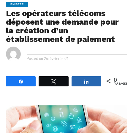
EN BREF
Les opérateurs télécoms
déposent une demande pour
la création d’un
établissement de paiement
By
Posted on
26 février 2021
0
Partagez
Tweetez
Partagez
PARTAGES