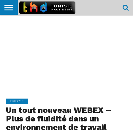
HOME
L’ACTUTHD
EN
PODCASTS
TEST
COMPARATIF
CARTE DE
CONTACT
BREF
DÉBIT
DÉBIT
COUVERTURE
MOBILE
MOBILE
EN BREF
Un tout nouveau WEBEX –
Plus de fluidité dans un
environnement de travail