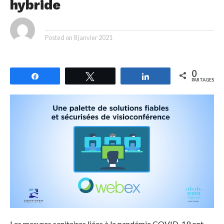
hybride
By
Posted on
8 janvier 2021
0
Partagez
Tweetez
Partagez
PARTAGES
Les mesures sanitaires liées à la pandémie COVID-19 ont