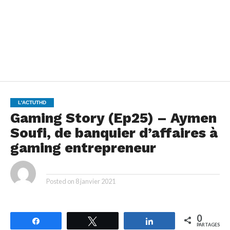
L'ACTUTHD
Gaming Story (Ep25) – Aymen
Soufi, de banquier d’affaires à
gaming entrepreneur
By
Posted on
8 janvier 2021
0
Partagez
Tweetez
Partagez
PARTAGES