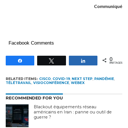
Communiqué
Facebook Comments
0
Partagez
Tweetez
Partagez
PARTAGES
RELATED ITEMS:
CISCO
,
COVID-19
,
NEXT STEP
,
PANDÉMIE
,
TÉLÉTRAVAIL
,
VISIOCONFÉRENCE
,
WEBEX
RECOMMENDED FOR YOU
Blackout équipements réseau
américains en Iran : panne ou outil de
guerre ?