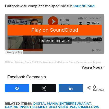
L’interview au complet est disponible sur
SoundCloud
.
THD.tn
·
Gaming Story Ep25: De banquier d’affaires à Game Entrepreneur, le parcours original de Aymen Soufi
Yosra Nouar
Facebook Comments
0
Partagez
Tweetez
Partagez
PARTAGES
RELATED ITEMS:
DIGITAL MANIA
,
ENTREPREUNARIAT
,
GAMING
,
INVESTISSEMENT
,
JEUX VIDÉO
,
WARSHMALLOWS