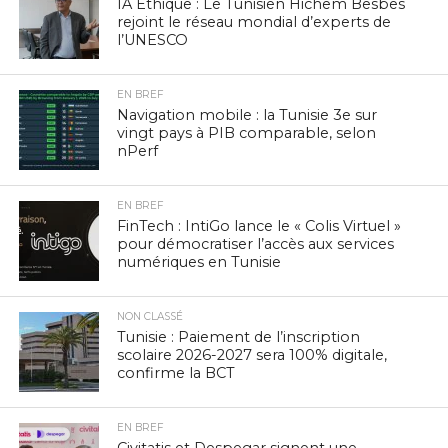
IA Éthique : Le Tunisien Hichem Besbes
rejoint le réseau mondial d’experts de
l’UNESCO
EN BREF
Navigation mobile : la Tunisie 3e sur
vingt pays à PIB comparable, selon
nPerf
EN BREF
FinTech : IntiGo lance le « Colis Virtuel »
pour démocratiser l’accès aux services
numériques en Tunisie
NON CLASSÉ
Tunisie : Paiement de l’inscription
scolaire 2026-2027 sera 100% digitale,
confirme la BCT
EN BREF
Civitatis et Despegar signent une