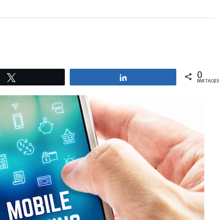
0
Tweetez
Partagez
PARTAGES