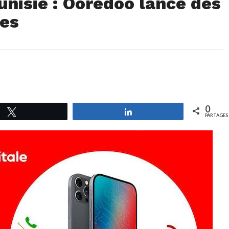
nisie : Ooredoo lance des
les
0
Tweetez
Partagez
PARTAGES